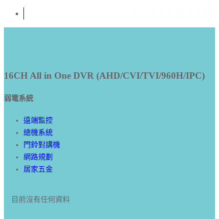
16CH All in One DVR (AHD/CVI/TVI/960H/IPC)
弱電系統
遠端監控
總機系統
門鈴對講機
網路規劃
居家五金
目前沒有任何資料