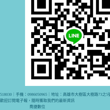
18030｜手機：0986050965｜地址：高雄市大樹區大樹路73之5
歡迎訂閱電子報，隨時獲取我們的最新資訊
喬捷數位